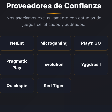
Proveedores de Confianza
Nos asociamos exclusivamente con estudios de
juegos certificados y auditados.
NetEnt
Microgaming
Play'n GO
Pragmatic
Evolution
Yggdrasil
Play
Quickspin
Red Tiger