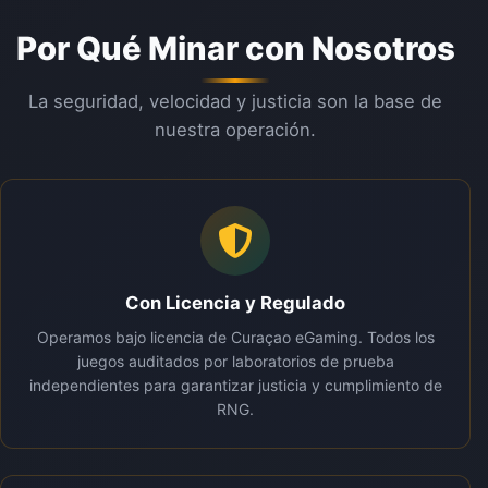
Por Qué Minar con Nosotros
La seguridad, velocidad y justicia son la base de
nuestra operación.
Con Licencia y Regulado
Operamos bajo licencia de Curaçao eGaming. Todos los
juegos auditados por laboratorios de prueba
independientes para garantizar justicia y cumplimiento de
RNG.