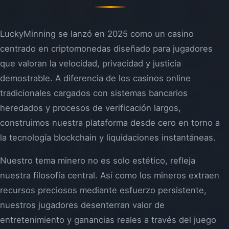
LuckyMinning se lanzó en 2025 como un casino
centrado en criptomonedas diseñado para jugadores
que valoran la velocidad, privacidad y justicia
demostrable. A diferencia de los casinos online
tradicionales cargados con sistemas bancarios
heredados y procesos de verificación largos,
construimos nuestra plataforma desde cero en torno a
la tecnología blockchain y liquidaciones instantáneas.
Nuestro tema minero no es solo estético, refleja
nuestra filosofía central. Así como los mineros extraen
recursos preciosos mediante esfuerzo persistente,
nuestros jugadores desenterran valor de
entretenimiento y ganancias reales a través del juego