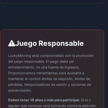
locales de juego antes de jugar. No tenemos licencia de la
requisito es €5.
Accede a la configuración de tu cuenta y navega a Juego
Dirección General de Ordenación del Juego. Los jugadores
Responsable. Puedes establecer límites de depósito
son los únicos responsables de garantizar el cumplimiento
diarios, semanales o mensuales, límites de pérdidas y
con las leyes de su jurisdicción.
límites de tiempo de sesión. También puedes solicitar
autoexclusión por períodos que van desde 24 horas hasta
cierre permanente.
Juego Responsable
LuckyMinning está comprometido con la promoción
del juego responsable. El juego debe ser
entretenimiento, no una fuente de ingresos.
Proporcionamos herramientas para ayudarte a
mantener el control: límites de depósito, límites de
pérdidas, temporizadores de sesión y opciones de
autoexclusión.
Debes tener 18 años o más para participar.
Si tú o
alguien que conoces está luchando contra la adicción