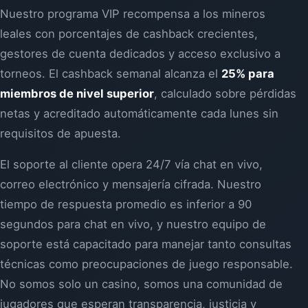
Nuestro programa VIP recompensa a los mineros
leales con porcentajes de cashback crecientes,
gestores de cuenta dedicados y acceso exclusivo a
torneos. El cashback semanal alcanza el
25% para
miembros de nivel superior
, calculado sobre pérdidas
netas y acreditado automáticamente cada lunes sin
requisitos de apuesta.
El soporte al cliente opera 24/7 vía chat en vivo,
correo electrónico y mensajería cifrada. Nuestro
tiempo de respuesta promedio es inferior a 90
segundos para chat en vivo, y nuestro equipo de
soporte está capacitado para manejar tanto consultas
técnicas como preocupaciones de juego responsable.
No somos solo un casino, somos una comunidad de
jugadores que esperan transparencia, justicia y