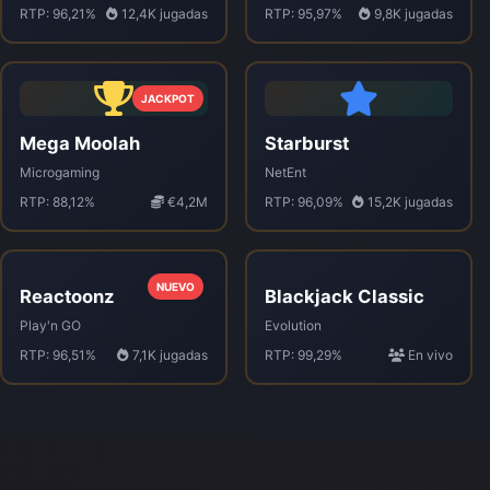
RTP: 96,21%
12,4K jugadas
RTP: 95,97%
9,8K jugadas
JACKPOT
Mega Moolah
Starburst
Microgaming
NetEnt
RTP: 88,12%
€4,2M
RTP: 96,09%
15,2K jugadas
NUEVO
Reactoonz
Blackjack Classic
Play'n GO
Evolution
RTP: 96,51%
7,1K jugadas
RTP: 99,29%
En vivo