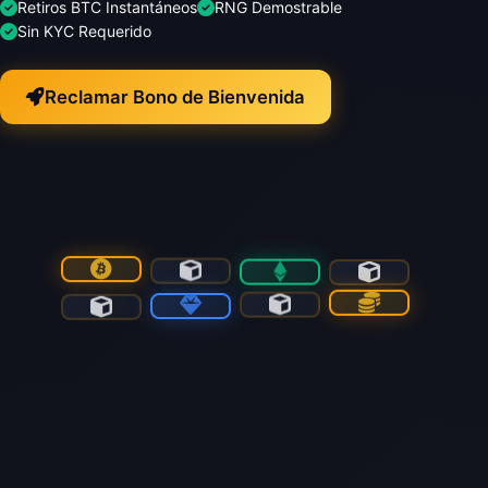
Retiros BTC Instantáneos
RNG Demostrable
Sin KYC Requerido
Reclamar Bono de Bienvenida