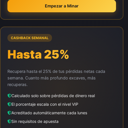
Empezar a Minar
CASHBACK SEMANAL
Hasta 25%
Recupera hasta el 25% de tus pérdidas netas cada
semana. Cuanto más profundo excaves, más
recuperas.
Calculado solo sobre pérdidas de dinero real
El porcentaje escala con el nivel VIP
Acreditado automáticamente cada lunes
Sin requisitos de apuesta