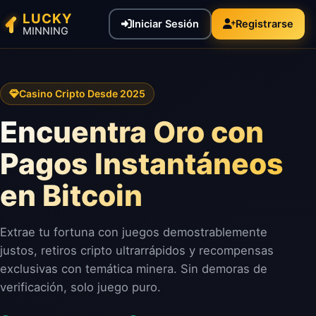
LUCKY
Iniciar Sesión
Registrarse
MINNING
Casino Cripto Desde 2025
Encuentra Oro con
Pagos Instantáneos
en Bitcoin
Extrae tu fortuna con juegos demostrablemente
justos, retiros cripto ultrarrápidos y recompensas
exclusivas con temática minera. Sin demoras de
verificación, solo juego puro.